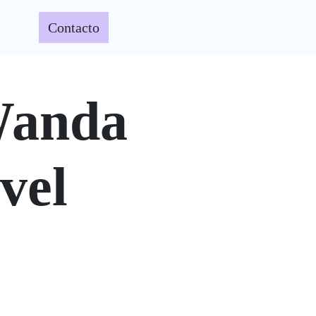
daciones
Contacto
 Wanda
vel