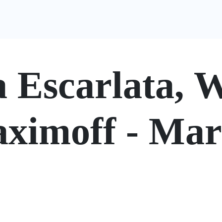
Portfolio
Descuentos
Eventos
Vídeos
Recomen
 Escarlata,
ximoff - Mar